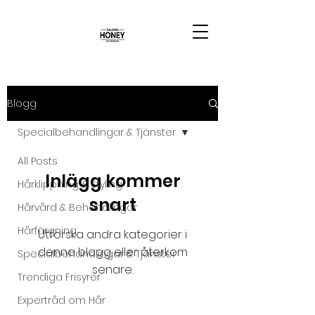
Blogg
Specialbehandlingar & Tjänster
All Posts
Inlägg kommer
Hårklippning & Styling
snart
Hårvård & Behandlingar
Hårfärgning
Utforska andra kategorier i
denna blogg eller återkom
Specialbehandlingar & Tjänster
senare.
Trendiga Frisyrer
Expertråd om Hår